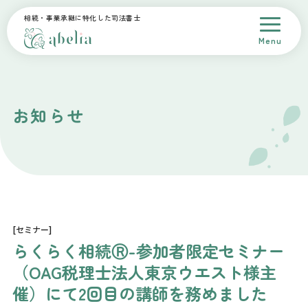
相続・事業承継に特化した司法書士
Menu
トップページ
会社概要
スタッフ紹介
サービス案内
料金
お知らせ
解決事例
採用情報
相談予約
お問合せ
プライバシーポリシー
[セミナー]
らくらく相続Ⓡ-参加者限定セミナー
（OAG税理士法人東京ウエスト様主
催）にて2回目の講師を務めました