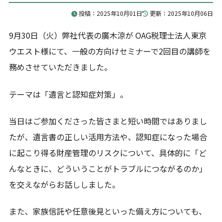
お問合せ
投稿：2025年10月01日
更新：2025年10月06日
9月30日（火）弊社代表の廣木涼が OAG税理士法人東京
ウエスト様にて、一般の方向けセミナーで2回目の講師を
司法書士法人アベリアは、恵比寿駅徒歩2分の相続・事業
承継に特化した司法書士法人です。
務めさせていただきました。
相続相談2,000件以上、家族信託300件以上の実績があ
り、生前対策から相続発生後の手続きまでワンストップ
テーマは「遺言と認知症対策」。
で対応しています。
ご質問やご相談がございましたら、お気軽にお問合せく
当日はご参加くださった皆さまと短い時間ではありまし
ださい。
専門スタッフが丁寧に対応いたします。
たが、遺言書の正しい活用方法や、認知症になった場合
に起こり得る財産管理のリスクについて、具体的に「ど
んなときに、どういうことがトラブルにつながるのか」
03-6826-2121
を交えながらお話ししました。
平日9-19時（土日祝除く）
お問合せフォーム
また、家族信託や任意後見といった備え方についても、
24時間365日受付