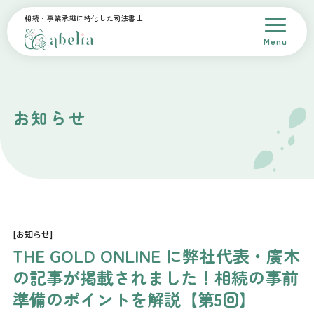
相続・事業承継に特化した司法書士
Menu
トップページ
会社概要
スタッフ紹介
サービス案内
料金
お知らせ
解決事例
採用情報
相談予約
お問合せ
プライバシーポリシー
[お知らせ]
THE GOLD ONLINE に弊社代表・廣木
の記事が掲載されました！相続の事前
準備のポイントを解説【第5回】