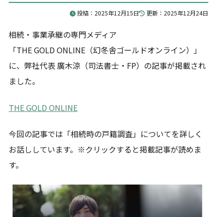
お問合せ
投稿：2025年12月15日
更新：2025年12月24日
相続・事業承継の専門メディア
「THE GOLD ONLINE（幻冬舎ゴールドオンライン）」
司法書士法人アベリアは、恵比寿駅徒歩2分の相続・事業
承継に特化した司法書士法人です。
に、弊社代表 廣木涼（司法書士・FP）の記事が掲載され
相続相談2,000件以上、家族信託300件以上の実績があ
ました。
り、生前対策から相続発生後の手続きまでワンストップ
で対応しています。
THE GOLD ONLINE
ご質問やご相談がございましたら、お気軽にお問合せく
ださい。
専門スタッフが丁寧に対応いたします。
今回の記事では「相続時の戸籍調査」についてを詳しく
お話ししています。※クリックすると掲載記事が読めま
す。
03-6826-2121
平日9-19時（土日祝除く）
お問合せフォーム
24時間365日受付