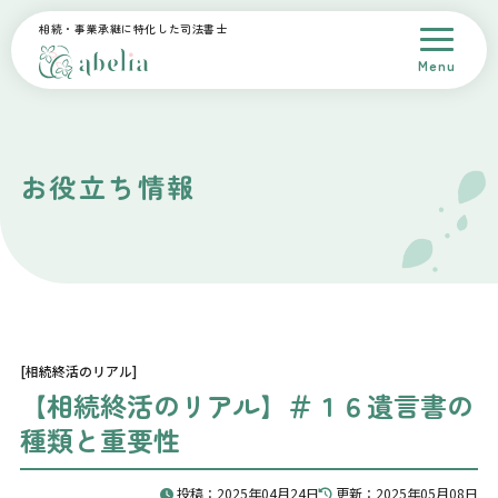
相続・事業承継に特化した司法書士
Menu
トップページ
会社概要
スタッフ紹介
サービス案内
料金
お役立ち情報
解決事例
採用情報
相談予約
お問合せ
プライバシーポリシー
[相続終活のリアル]
【相続終活のリアル】＃１６遺言書の
種類と重要性
投稿：2025年04月24日
更新：2025年05月08日