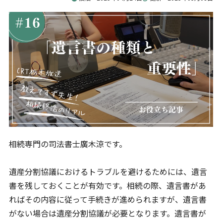
お問合せ
司法書士法人アベリアは、恵比寿駅徒歩2分の相続・事業
承継に特化した司法書士法人です。
相続相談2,000件以上、家族信託300件以上の実績があ
り、生前対策から相続発生後の手続きまでワンストップ
で対応しています。
ご質問やご相談がございましたら、お気軽にお問合せく
ださい。
専門スタッフが丁寧に対応いたします。
相続専門の司法書士廣木涼です。
03-6826-2121
遺産分割協議におけるトラブルを避けるためには、遺言
書を残しておくことが有効です。相続の際、遺言書があ
平日9-19時（土日祝除く）
ればその内容に従って手続きが進められますが、遺言書
お問合せフォーム
がない場合は遺産分割協議が必要となります。遺言書が
24時間365日受付